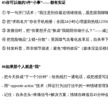
05你可以做的5件“小事”——都有实证
① 学一句开门话术：“我注意到你最近情绪很低，愿意跟我聊聊
② 把“求助名片”存在手机相册：全国24小时心理援助热线12356；
③ 发微信时，把“你要想开点”换成“我能陪你做什么？”——
④ 把危险物品“上锁+分散”：英国煤气去毒化改革后，自杀率下
⑤ 转发科普，而非细节描述：避免“维特效应”（媒体渲染后模
06如果那个人就是“我”
- 把今天拆成“下一个5分钟”：给热线打一通电话，或把感受
- 用“ opposite action ”技术（辩证行为治疗法
- 记住：自杀念头=疼痛信号≠解决方案；情绪在峰值后45分