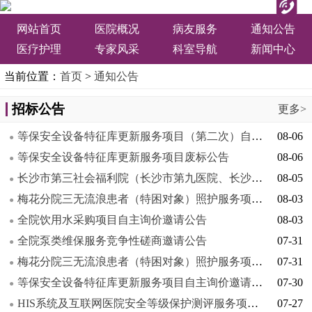
网站首页
医院概况
病友服务
通知公告
医疗护理
专家风采
科室导航
新闻中心
当前位置：
首页
>
通知公告
招标公告
更多>
等保安全设备特征库更新服务项目（第二次）自主询价邀请公告
08-06
●
等保安全设备特征库更新服务项目废标公告
08-06
●
长沙市第三社会福利院（长沙市第九医院、长沙市精神病医院） 2026年传统中药饮片配送服务项目第1次中标(成交)结果公告
08-05
●
梅花分院三无流浪患者（特困对象）照护服务项目（第二次）竞争性磋商邀请公告
08-03
●
全院饮用水采购项目自主询价邀请公告
08-03
●
全院泵类维保服务竞争性磋商邀请公告
07-31
●
梅花分院三无流浪患者（特困对象）照护服务项目流标公告
07-31
●
等保安全设备特征库更新服务项目自主询价邀请公告
07-30
●
HIS系统及互联网医院安全等级保护测评服务项目自主询价成交结果公告
07-27
●